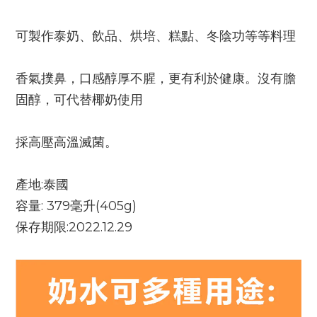
可製作泰奶、飲品、烘培、糕點、冬陰功等等料理
香氣撲鼻，口感醇厚不腥，更有利於健康。沒有膽
固醇，可代替椰奶使用
採高壓高溫滅菌。
產地:泰國
容量: 379毫升(405g)
保存期限:2022.12.29