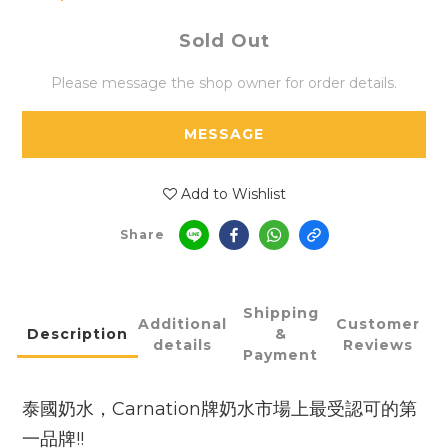
Sold Out
Please message the shop owner for order details.
MESSAGE
Add to Wishlist
Share
Shipping
Additional
Customer
Description
&
details
Reviews
Payment
泰國奶水，Carnation牌奶水市場上最受認可的第
一品牌!!