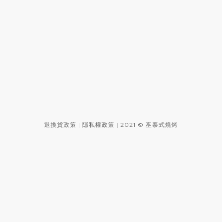
退換貨政策
|
隱私權政策
| 2021 © 巫泰式燒烤
台中∥道地泰式料理∥好吃好拍好玩∥唯一泰式銅盤烤烤肉∥巫泰
式燒烤หมูกระทะ ไทยแลนด์