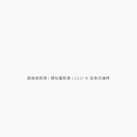
退換貨政策
|
隱私權政策
| 2021 © 巫泰式燒烤
台中∥道地泰式料理∥好吃好拍好玩∥唯一泰式銅盤烤烤肉∥
巫泰式燒烤หมูกระทะ ไทยแลนด์