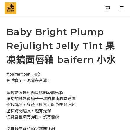
Baby Bright Plump
Rejulight Jelly Tint 果
凍鏡面唇釉 baifern 小水
#baifernbah 同款
色號齊全，現貨在台灣！
這款是玻璃鏡面質感的凝膠唇彩
讓您的雙唇像鏡子一樣飽滿油潤有光澤
柔軟濕潤，輕盈不厚重，顏色美麗清晰
塗抹時間越長，越有光澤
使雙唇豐滿有彈性，沒有唇紋
採用韓國創新的光澤面注射