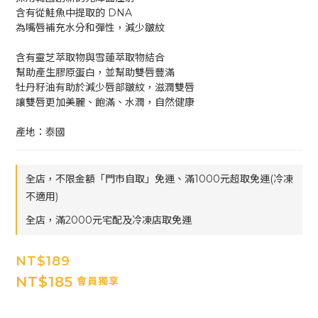
含有從鮭魚中提取的 DNA
為嘴唇補充水分和彈性，減少皺紋
含有靈芝萃取物與雪蓮萃取物結合
幫助產生膠原蛋白，並幫助雙唇豐滿
牡丹籽油有助於減少唇部皺紋，滋潤雙唇
讓雙唇更加美麗、飽滿、水潤，自然健康
產地：泰國
全店，不限金額「門市自取」免運、滿1000元超取免運(冷凍
不適用)
全店，滿2000元宅配及冷凍店取免運
NT$189
NT$185
會員獨享